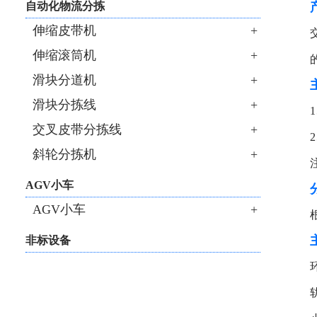
自动化物流分拣
伸缩皮带机
+
伸缩滚筒机
+
滑块分道机
+
滑块分拣线
+
交叉皮带分拣线
+
斜轮分拣机
+
AGV小车
AGV小车
+
非标设备