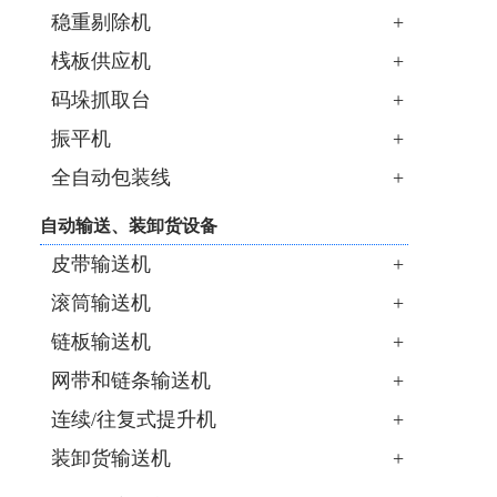
稳重剔除机
+
桟板供应机
+
码垛抓取台
+
振平机
+
全自动包装线
+
自动输送、装卸货设备
皮带输送机
+
滚筒输送机
+
链板输送机
+
网带和链条输送机
+
连续/往复式提升机
+
装卸货输送机
+